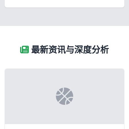
最新资讯与深度分析