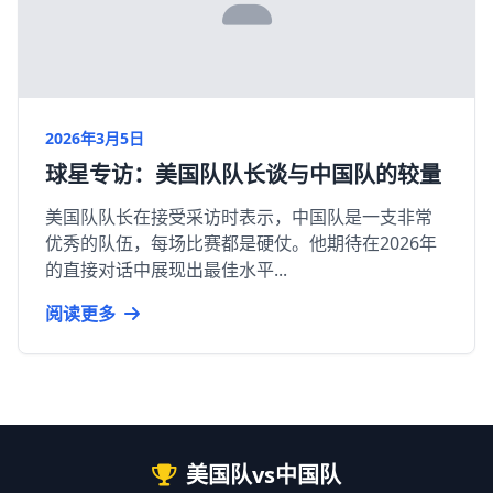
2026年3月5日
球星专访：美国队队长谈与中国队的较量
美国队队长在接受采访时表示，中国队是一支非常
优秀的队伍，每场比赛都是硬仗。他期待在2026年
的直接对话中展现出最佳水平...
阅读更多
美国队vs中国队