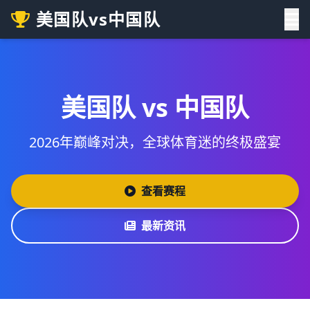
美国队vs中国队
美国队 vs 中国队
2026年巅峰对决，全球体育迷的终极盛宴
查看赛程
最新资讯