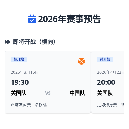
2026年赛事预告
即将开战（横向）
待开始
待开始
2026年3月15日
2026年4月22日
19:30
20:00
美国队
中国队
美国队
VS
篮球友谊赛 - 洛杉矶
足球热身赛 - 纽约